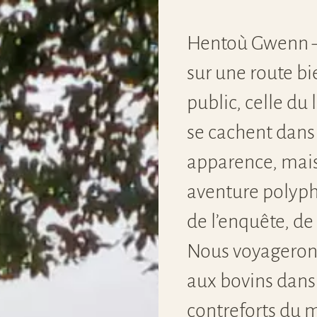
Hentoù 
Hentoù Gwenn –
Nos Voies Lacté
sur une route b
public, celle du 
se cachent dans
apparence, mais 
aventure polypho
de l’enquête, de 
Nous voyagerons
aux bovins dans
contreforts du 