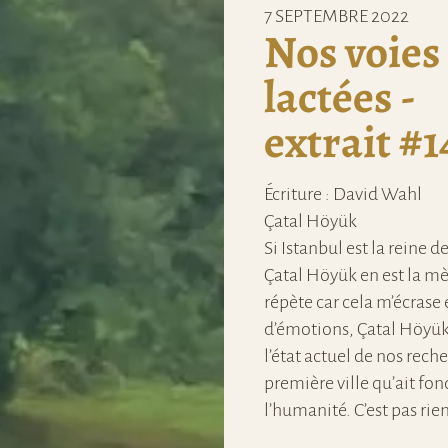
7 SEPTEMBRE 2022
Nos voies
lactées -
extrait #1
Écriture : David Wahl
Çatal Höyük
Si Istanbul est la reine de
Çatal Höyük en est la mèr
répète car cela m’écrase
d’émotions, Çatal Höyük,
l’état actuel de nos reche
première ville qu’ait fo
l’humanité. C’est pas rien