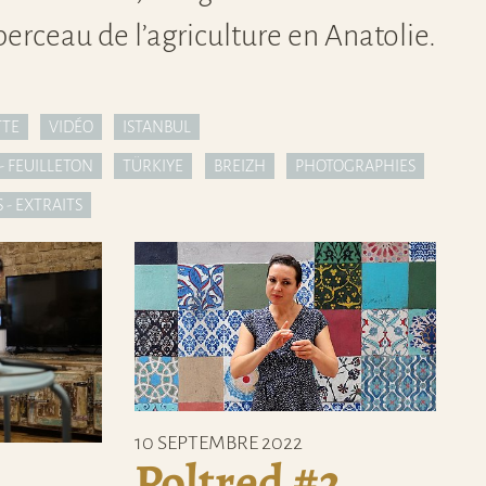
rceau de l’agriculture en Anatolie.
TTE
VIDÉO
ISTANBUL
- FEUILLETON
TÜRKIYE
BREIZH
PHOTOGRAPHIES
 - EXTRAITS
10 SEPTEMBRE 2022
Poltred #2