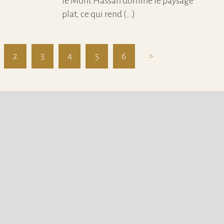
le Mont Hassan domine le paysage
plat, ce qui rend (…)
2
3
4
5
6
>