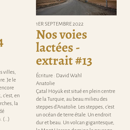
1ER SEPTEMBRE 2022
Nos voies
4
lactées -
extrait #13
s villes,
Écriture : David Wahl
e. Je le
Anatolie
 encore
Çatal Höyük est situé en plein centre
 c’est, en
de la Turquie, au beau milieu des
rches, la
steppes d’Anatolie. Les steppes, c’est
ndé
un océan de terre étale. Un endroit
. (…)
dur et beau. Un volcan gigantesque,