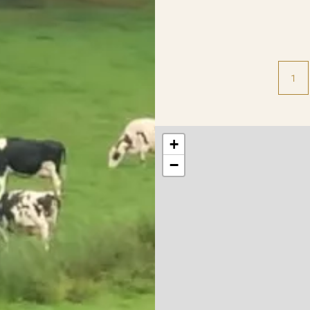
1
+
−